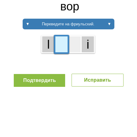
вор
▼
Переведите на фриульский.
▼