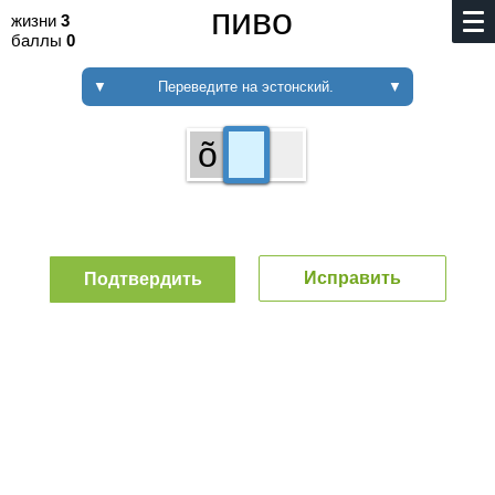
пиво
жизни
3
баллы
0
▼
Переведите на эстонский.
▼