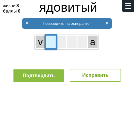
ядовитый
жизни
3
баллы
0
▼
Переведите на эсперанто.
▼