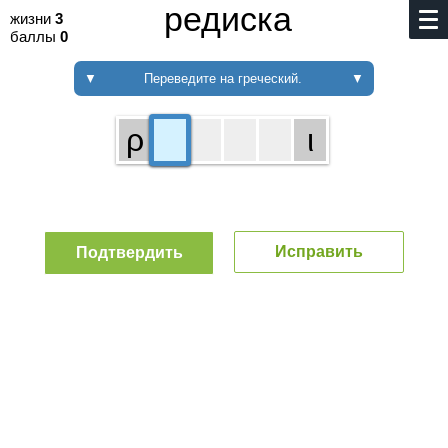
редиска
жизни
3
баллы
0
▼
Переведите на греческий.
▼