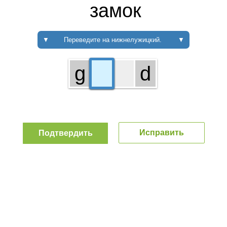
замок
▼
Переведите на нижнелужицкий.
▼