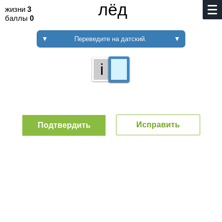
лёд
жизни
3
баллы
0
▼
Переведите на датский.
▼