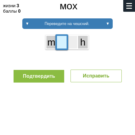
мох
жизни
3
баллы
0
▼
Переведите на чешский.
▼