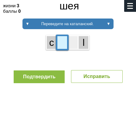
шея
жизни
3
баллы
0
▼
Переведите на каталанский.
▼