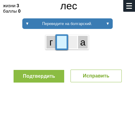
лес
жизни
3
баллы
0
▼
Переведите на болгарский.
▼