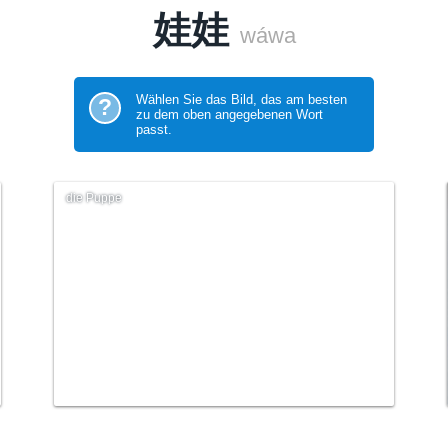
娃娃
wáwa
Wählen Sie das Bild, das am besten
?
zu dem oben angegebenen Wort
passt.
die Puppe