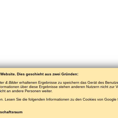
 Website. Dies geschieht aus zwei Gründen:
er & Bilder
erhaltenen Ergebnisse zu speichern das Gerät des Benutzers
ormationen über diese Ergebnisse stehen anderen Nutzern nicht zur Ver
nicht an andere Personen weiter.
. Lesen Sie die folgenden Informationen zu den Cookies von Google
BaltoSlav
/
Worte und Bilder
/
Chinesisch in Bildern
Chinesisch lernen kostenlos.
Spielen und lernen Chinesische Wörter online.
#
Copyright © 2015–2025 BALTOSLAV.
Alle Rechte vorbehalten.
schaftsraum