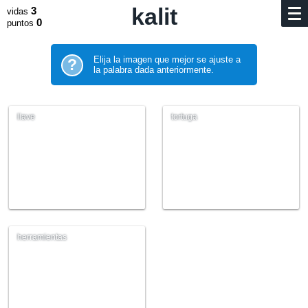
kalit
3
vidas
0
puntos
Elija la imagen que mejor se ajuste a
?
la palabra dada anteriormente.
llave
tortuga
herramientas