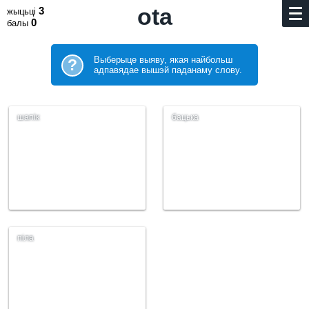
ota
3
жыцьці
0
балы
Выберыце выяву, якая найбольш
?
адпавядае вышэй паданаму слову.
шапік
бацька
піла