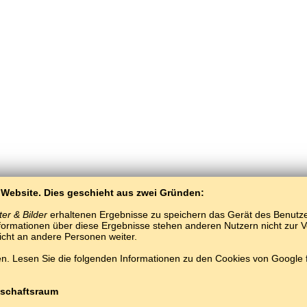
 Website. Dies geschieht aus zwei Gründen:
er & Bilder
erhaltenen Ergebnisse zu speichern das Gerät des Benutzers
ormationen über diese Ergebnisse stehen anderen Nutzern nicht zur Ver
nicht an andere Personen weiter.
. Lesen Sie die folgenden Informationen zu den Cookies von Google
BaltoSlav
/
Worte und Bilder
/
Ukrainisch in Bildern
Ukrainisch lernen kostenlos.
Spielen und lernen Ukrainische Wörter online.
#
Copyright © 2015–2025 BALTOSLAV.
Alle Rechte vorbehalten.
schaftsraum