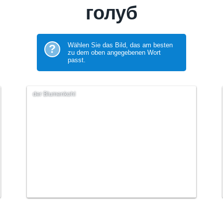
голуб
Wählen Sie das Bild, das am besten
?
zu dem oben angegebenen Wort
passt.
der Blumenkohl