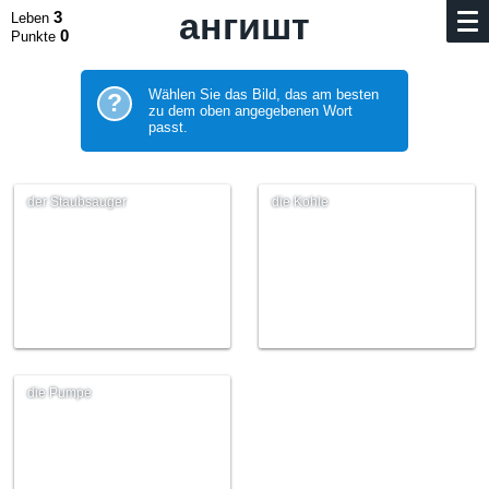
ангишт
3
Leben
0
Punkte
Wählen Sie das Bild, das am besten
?
zu dem oben angegebenen Wort
passt.
der Staubsauger
die Kohle
die Pumpe