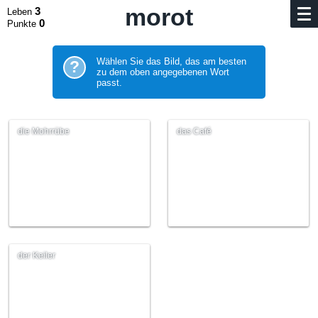
morot
3
Leben
0
Punkte
Wählen Sie das Bild, das am besten
?
zu dem oben angegebenen Wort
passt.
die Mohrrübe
das Café
der Keiler