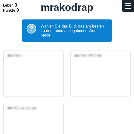
mrakodrap
3
Leben
0
Punkte
Wählen Sie das Bild, das am besten
?
zu dem oben angegebenen Wort
passt.
die Stadt
die Streichhölzer
der Wolkenkratzer