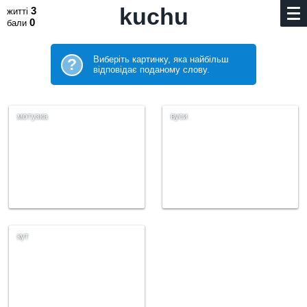
kuchu
3
житті
0
бали
Виберіть картинку, яка найбільш
?
відповідає поданому слову.
мотузка
вуси
кут