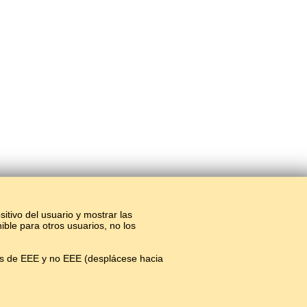
sitivo del usuario y mostrar las
ible para otros usuarios, no los
os de EEE y no EEE (desplácese hacia
as en línea.
#