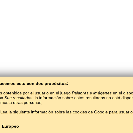
 Hacemos esto con dos propósitos:
s obtenidos por el usuario en el juego
Palabras e imágenes
en el dispo
ina
Sus resultados
; la información sobre estos resultados no está dispon
mos a otras personas,
BaltoSlav
/
Palabras e imágenes
/
Quechua Ecuatoriano en imágenes
Lea la siguiente información sobre las cookies de Google para usuari
dioma quechua ecuatoriano gratis.
Jugar y aprender palabras quechua ecuatoriano
Copyright © 2015–2025 BALTOSLAV.
Todos los derechos reservados.
o Europeo