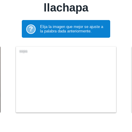
llachapa
Elija la imagen que mejor se ajuste a
?
la palabra dada anteriormente.
sopa