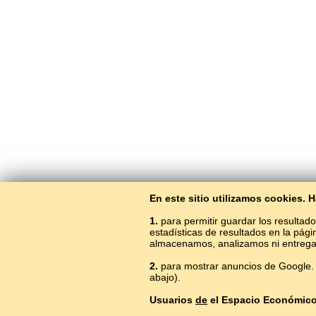
En este sitio utilizamos cookies.
1.
para permitir guardar los resultado
estadísticas de resultados en la pág
almacenamos, analizamos ni entrega
2.
para mostrar anuncios de Google. 
Aprender el i
abajo).
Usuarios
de
el Espacio Económic