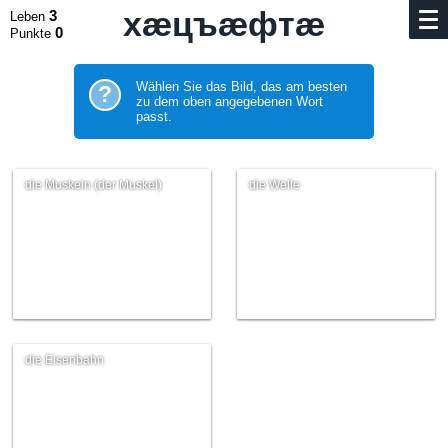
хӕцъӕфтӕ
3
Leben
0
Punkte
Wählen Sie das Bild, das am besten
?
zu dem oben angegebenen Wort
passt.
die Muskeln (der Muskel)
die Welle
die Eisenbahn