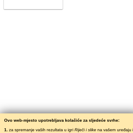
Ovo web-mjesto upotrebljava kolačiće za sljedeće svrhe:
1.
za spremanje vaših rezultata u igri
Riječi i slike
na vašem uređaju 