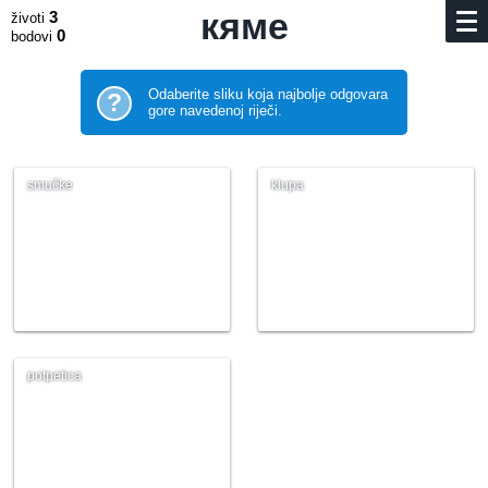
кяме
3
životi
0
bodovi
Odaberite sliku koja najbolje odgovara
?
gore navedenoj riječi.
smučke
klupa
potpetica