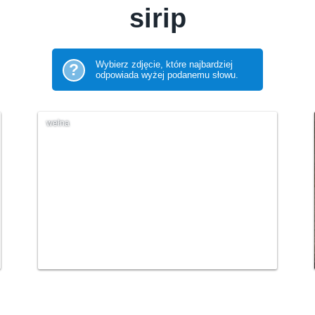
sirip
Wybierz zdjęcie, które najbardziej
?
odpowiada wyżej podanemu słowu.
wełna