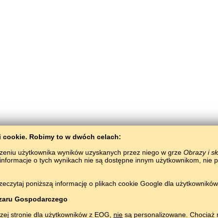
ki сookie. Robimy to w dwóch celach:
zeniu użytkownika wyników uzyskanych przez niego w grze
Obrazy i s
 informacje o tych wynikach nie są dostępne innym użytkownikom, nie 
BaltoSlav
/
Obrazy i słowa
/
Język malajski w obrazkach
zeczytaj poniższą informację o plikach cookie Google dla użytkownikó
Nauka języka malajskiego za darmo.
Graj i ucz się malajskich słówek online.
#
Copyright © 2015–2025 BALTOSLAV.
Wszelkie prawa zastrzeżone.
zaru Gospodarczego
zej stronie dla użytkowników z EOG,
nie
są personalizowane. Chociaż r