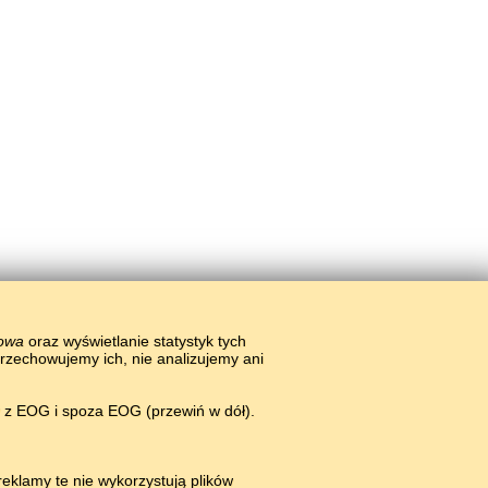
łowa
oraz wyświetlanie statystyk tych
przechowujemy ich, nie analizujemy ani
w z EOG i spoza EOG (przewiń w dół).
eklamy te nie wykorzystują plików