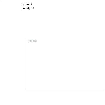
3
życia
0
punkty
płetwa