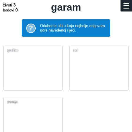
garam
3
životi
0
bodovi
Odaberite sliku koja najbolje odgovara
?
gore navedenoj riječi.
greška
sol
peraja