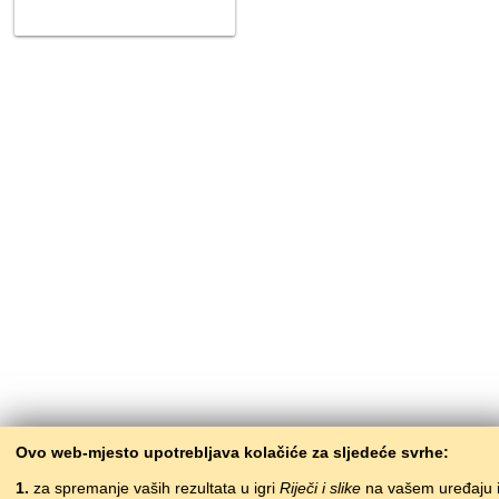
Ovo web-mjesto upotrebljava kolačiće za sljedeće svrhe:
1.
za spremanje vaših rezultata u igri
Riječi i slike
na vašem uređaju 