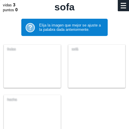
sofa
3
vidas
0
puntos
Elija la imagen que mejor se ajuste a
?
la palabra dada anteriormente.
frutas
sofá
hacha