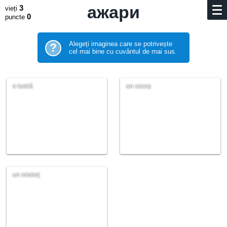
ажари
3
vieți
0
puncte
Alegeți imaginea care se potrivește
?
cel mai bine cu cuvântul de mai sus.
o lustră
un cocoș
un mistreț