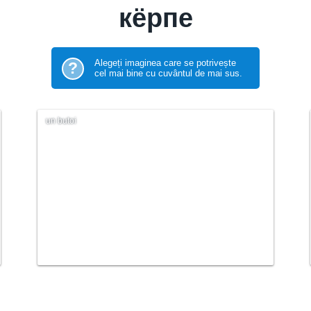
кёрпе
Alegeți imaginea care se potrivește
?
cel mai bine cu cuvântul de mai sus.
un butoi