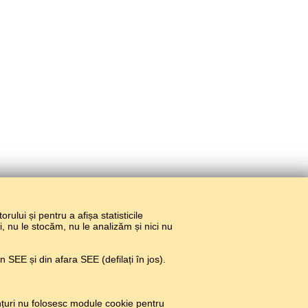
torului și pentru a afișa statisticile
ri, nu le stocăm, nu le analizăm și nici nu
 SEE și din afara SEE (defilați în jos).
țuri nu folosesc module cookie pentru