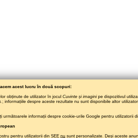
Facem acest lucru în două scopuri:
or obținute de utilizator în jocul
Cuvinte și imagini
pe dispozitivul utiliza
s.
; informațiile despre aceste rezultate nu sunt disponibile altor utilizato
BaltoSlav
/
Cuvinte și imagini
/
Limba kumâcă în imagini
 următoarele informații despre cookie-urile Google pentru utilizatorii din
Învață limba kumâcă gratuit.
Joacă și învață limba kumâcă pe net.
#
Copyright © 2015–2025 BALTOSLAV.
Toate drepturile rezervate.
uropean
ostru pentru utilizatorii din SEE
nu
sunt personalizate. Deși aceste anun