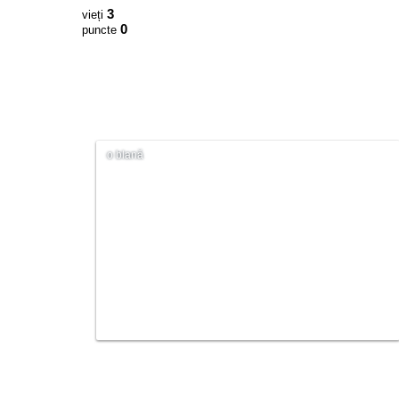
3
vieți
0
puncte
o blană