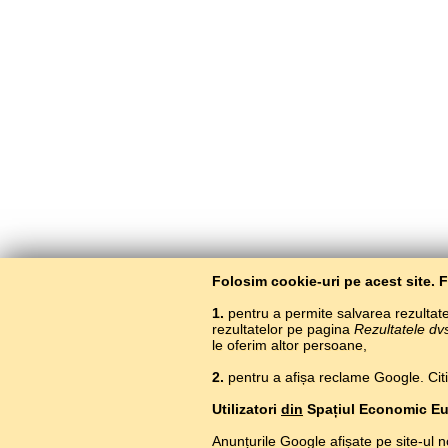
Folosim cookie-uri pe acest site. 
1.
pentru a permite salvarea rezultatel
rezultatelor pe pagina
Rezultatele dv
le oferim altor persoane,
2.
pentru a afișa reclame Google. Citiți
Utilizatori
din
Spațiul Economic E
Anunțurile Google afișate pe site-ul n