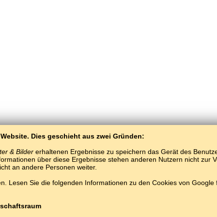
 Website. Dies geschieht aus zwei Gründen:
er & Bilder
erhaltenen Ergebnisse zu speichern das Gerät des Benutzers
ormationen über diese Ergebnisse stehen anderen Nutzern nicht zur Ver
nicht an andere Personen weiter.
. Lesen Sie die folgenden Informationen zu den Cookies von Google
BaltoSlav
/
Worte und Bilder
/
Darginisch in Bildern
Darginisch lernen kostenlos.
Spielen und lernen Darginische Wörter online.
#
Copyright © 2015–2025 BALTOSLAV.
Alle Rechte vorbehalten.
schaftsraum