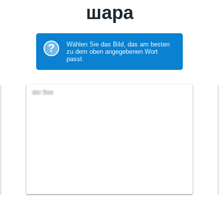
шара
Wählen Sie das Bild, das am besten
?
zu dem oben angegebenen Wort
passt.
der See