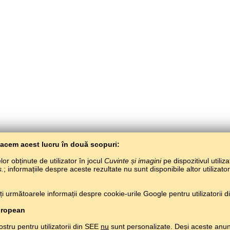
Facem acest lucru în două scopuri:
or obținute de utilizator în jocul
Cuvinte și imagini
pe dispozitivul utiliza
s.
; informațiile despre aceste rezultate nu sunt disponibile altor utilizato
 următoarele informații despre cookie-urile Google pentru utilizatorii din
BaltoSlav
/
Cuvinte și imagini
/
Limba cecenă în imagini
uropean
Învață limba cecenă gratuit.
Joacă și învață limba cecenă pe net.
#
Copyright © 2015–2025 BALTOSLAV.
Toate drepturile rezervate.
ostru pentru utilizatorii din SEE
nu
sunt personalizate. Deși aceste anun