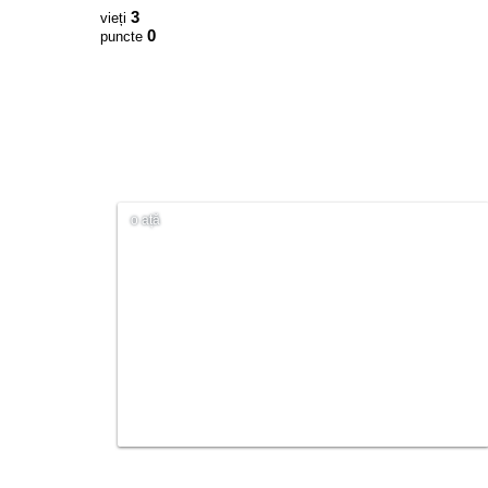
3
vieți
0
puncte
o ață