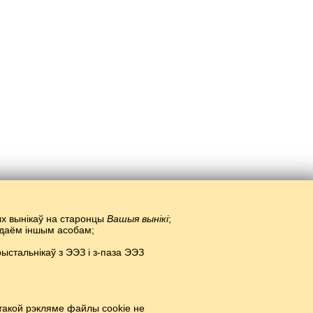
тых вынікаў на старонцы
Вашыя вынікі
;
радаём іншым асобам;
стальнікаў з ЭЭЗ і з-паза ЭЭЗ
ціве.
#
такой рэкляме файлы cookie не