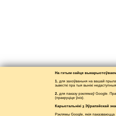
На гэтым сайце выкарыстоўваем
1.
для захоўваньня на вашай прыла
зьвесткі пра тыя вынікі недаступны
2.
для паказу рэклямаў Google. Пр
(пракруціце ўніз).
Вывуч
Карыстальнікі
з
Эўрапэйскай эка
Рэклямы Google, якія паказваюцца