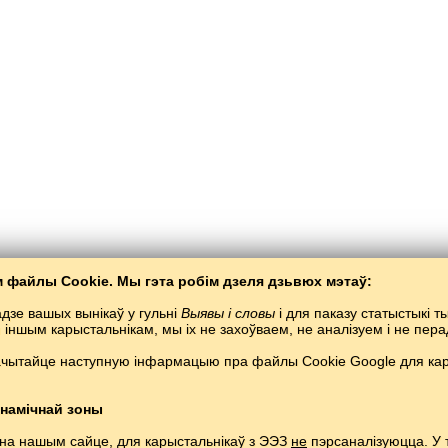
 файлы Cookie. Мы гэта робім дзеля дзьвюх мэтаў:
дзе вашых вынікаў у гульні
Выявы і словы
і для паказу статыстыкі 
я іншым карысталь­нікам, мы іх не захоўваем, не аналізуем і не пе
ачытайце наступную інфармацыю пра файлы Cookie Google для кары
Балта­Слаў
/
Выявы і словы
/
Чачэнская мова ў малюнках
эньне чачэнскай мовы анлайн бясплатна.
Гуляць і вучыць чачэнскія словы ў се
Copyright © 2015–2025 BALTOSLAV.
Усе правы абаронены.
намічнай зоны
 на нашым сайце, для карыстальнікаў з ЭЭЗ
не
пэрсаналізуюцца. У 