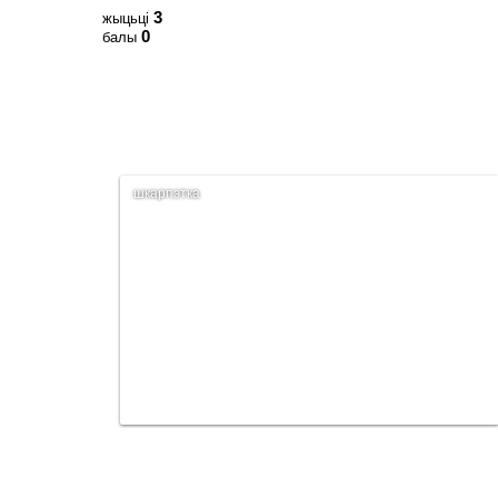
3
жыцьці
0
балы
шкарпэтка