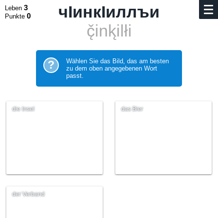
чIинкIиллъи
3
Leben
0
Punkte
č̨ink̨ilłi
Wählen Sie das Bild, das am besten
?
zu dem oben angegebenen Wort
passt.
die Insel
das Bier
der Verband