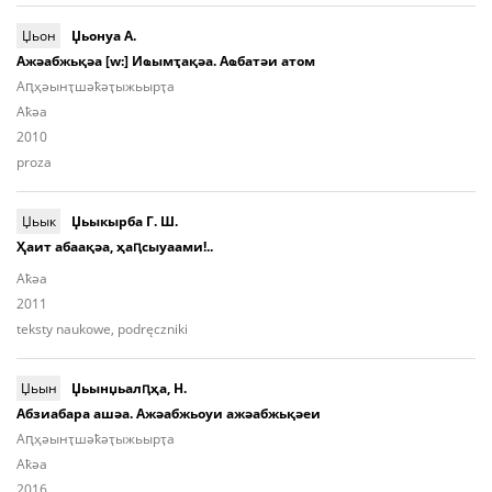
Џьон
Џьонуа А.
Ажәабжьқәа [w:] Иҩымҭақәа. Аҩбатәи атом
Аԥ­ҳәынҭ­шәҟәҭы­жьыр­ҭa
Aҟәа
2010
proza
Џьык
Џьыкырба Г. Ш.
Ҳаит абаақәа, ҳаԥсыуаами!..
Aҟәа
2011
teksty naukowe, podręczniki
Џьын
Џьынџьалԥҳа, Н.
Абзиабара ашәа. Ажәабжьоуи ажәабжьқәеи
Аԥ­ҳәынҭ­шәҟәҭы­жьыp­ҭа
Aҟәа
2016