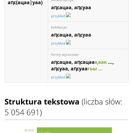
аԥс(ацәа|уаа)
аԥсацәа, аԥсуаа
przykład
kolokacje:
аԥсацәа, аԥсуаа
przykład
formy wyrazowe:
аԥсацәа, аԥсацәа
қәак
...,
аԥсуаа, аԥсуаа
гьы ...
przykład
Struktura tekstowa
(liczba słów:
5 054 691)
proza