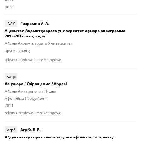
proza
ААУ
Гәарамиа А. А.
Аԥснытәи Аҳәынҭ­қар­ратә университет аҿиара апрограмма
2013-2017 шықәсқәа
Аԥсны Аҳәынҭ­қар­ратә Университет
apsny-agu.org
teksty urzędowe i marketingowe
Ааԥх
Ааԥхьара / Обращение / Appeal
Аԥсны Амитрополиа Ҧшьа
Афон Ҿыц (Nowy Aton)
2011
teksty urzędowe i marketingowe
Агрб
Агрба В. Б.
Аԥсуа сахьаркыратә литературеи афольклори ирызку