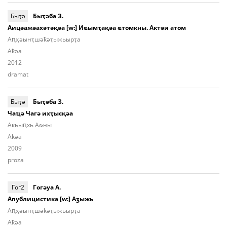
Быҭә
Быҭәба З.
Аицәажәахәтәқәа [w:] Иҩымҭақәа ҩтомкны. Актәи атом
Аԥ­ҳәынҭ­шәҟәҭы­жьыp­ҭа
Aҟәа
2012
dramat
Быҭә
Быҭәба З.
Чаҵә Чагә ихҭысқәа
Акьыԥхь Аҩны
Aҟәа
2009
proza
Гог2
Гогәуа А.
Апублицистика [w:] Аӡыжь
Аԥ­ҳәынҭ­шәҟәҭы­жьыp­ҭа
Aҟәа