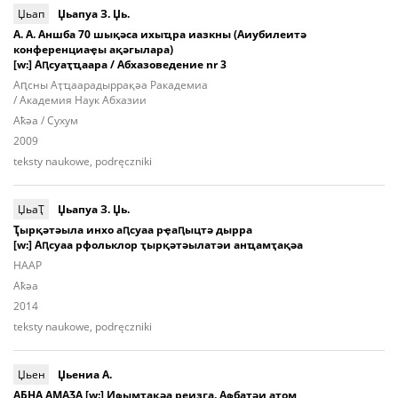
Џьап
Џьапуа З. Џь.
А. А. Аншба 70 шықәса ихыҵра иазкны (Аиубилеитә
конференциаҿы ақәгылара)
[w:] Аԥсуаҭҵаара / Абхазоведение nr 3
Аԥcны Аҭ­ҵаа­ра­дыр­ра­қәа Ракадемиа
/ Академия Наук Абхазии
Aҟәа / Сухум
2009
teksty naukowe, podręczniki
ЏьаҬ
Џьапуа З. Џь.
Ҭырқәтәыла инхо аԥсуаа рҿаԥыцтә дырра
[w:] Аԥсуаа рфольклор ҭырқәтәылатәи анҵамҭақәа
НААР
Aҟәа
2014
teksty naukowe, podręczniki
Џьен
Џьениа А.
АБНА АМАӠА [w:] Иҩымҭақәа реизга. Аҩбатәи атом