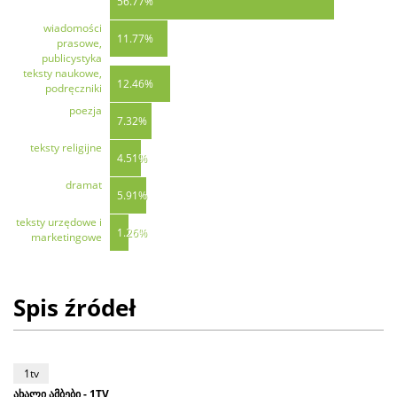
56.77%
wiadomości
11.77%
prasowe,
publicystyka
teksty naukowe,
12.46%
podręczniki
poezja
7.32%
teksty religijne
4.51%
dramat
5.91%
teksty urzędowe i
1.26%
marketingowe
Spis źródeł
1tv
ახალი ამბები - 1TV