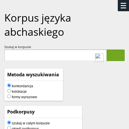
Korpus języka
abchaskiego
Szukaj w korpusie
Metoda wyszukiwania
konkordancja
kolokacje
formy wyrazowe
Podkorpusy
szukaj w całym korpusie
określ podkorpus...