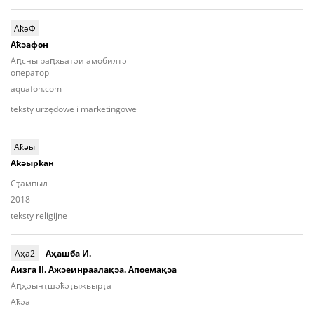
АҟәФ
Aҟәафон
Аԥсны раԥхьатәи амобилтә
оператор
aquafon.com
teksty urzędowe i marketingowe
Аҟәы
Аҟәырҟан
Сҭампыл
2018
teksty religijne
Аҳа2
Аҳашба И.
Аизга II. Ажәеинраалақәа. Апоемақәа
Аԥ­ҳәынҭ­шәҟәҭы­жьыр­ҭa
Aҟәа