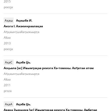
2015
poezja
Аҳаш
Аҳашба И.
Аизга I. Ажәеинраалақәа
Аԥ­ҳәынҭ­шәҟәҭы­жьыр­ҭa
Aҟәа
2013
poezja
АҳәC
Аҳәба Џь.
Асқьала [w:] Иҩымҭақәа реизга Хә-томкны. Ахԥатәи атом
Aԥ­ҳәынҭ­шәҟәҭы­жьыр­ҭа
Aҟәа
2011
proza
АҳәА
Аҳәба Џь.
Ахаҳә Зыршәуа [w:] Иҩымҭақәа реизга Хә-томкны. Аҩбатәи