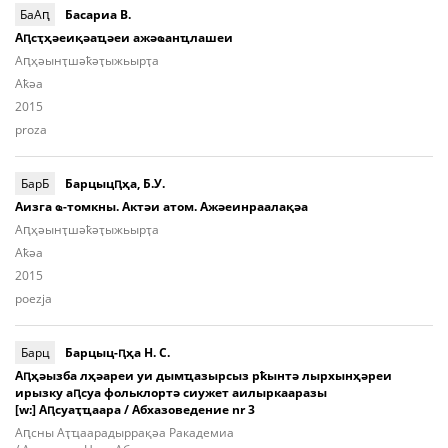
БаАԥ
Басариа В.
Аԥсҭҳәеиқәаҵәеи ажәҩанҵлашеи
Аԥ­ҳәынҭ­шәҟәҭы­жьыp­ҭа
Aҟәа
2015
proza
БарБ
Барцыцԥҳа, Б.У.
Аизга ҩ-томкны. Актәи атом. Ажәеинраалақәа
Аԥ­ҳәынҭ­шәҟәҭы­жьыp­ҭа
Aҟәа
2015
poezja
Барц
Барцыц-ԥҳа Н. С.
Аԥҳәызба лҳәареи уи дымҵазырсыз рҟынтә лырхынҳәреи
ирызку аԥсуа фольклортә сиужет аилыркааразы
[w:] Аԥсуаҭҵаара / Абхазоведение nr 3
Аԥcны Аҭ­ҵаа­ра­дыр­ра­қәа Ракадемиа