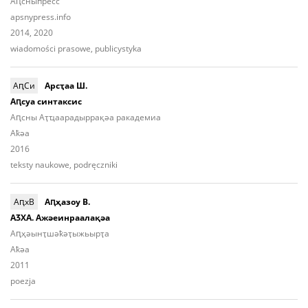
Аԥсныпресс
apsnypress.info
2014, 2020
wiadomości prasowe, publicystyka
АԥСи
Арсҭаа Ш.
Аԥсуа синтаксис
Аԥсны Аҭҵаарадыррақәа ракадемиа
Aҟәа
2016
teksty naukowe, podręczniki
АԥхВ
Аԥҳазоу В.
АӠХА. Ажәеинраалақәа
Aԥ­ҳәынҭ­шәҟәҭы­жьыр­ҭа
Aҟәа
2011
poezja