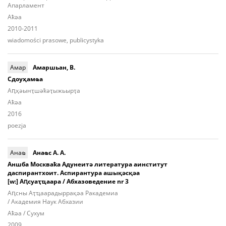
Апарламент
Aҟәа
2010-2011
wiadomości prasowe, publicystyka
Амар
Амаршьан, В.
Сдоуҳамҩа
Аԥ­ҳәынҭ­шәҟәҭы­жьыp­ҭа
Aҟәа
2016
poezja
Анаҩ
Анаҩс А. А.
Аншба Москваҟа Адунеитә литература аинститут
даспирантхоит. Аспирантура ашықәсқәа
[w:] Аԥсуаҭҵаара / Абхазоведение nr 3
Аԥcны Аҭ­ҵаа­ра­дыр­ра­қәа Ракадемиа
/ Академия Наук Абхазии
Aҟәа / Сухум
2009