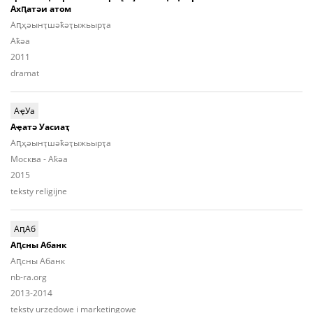
Ахԥатәи атом
Аԥ­ҳәынҭ­шәҟәҭы­жьыp­ҭа
Aҟәа
2011
dramat
АҿУа
Аҿатә Уасиаҭ
Aԥ­ҳәынҭ­шәҟәҭы­жьыр­ҭа
Москва - Aҟәа
2015
teksty religijne
АԥАб
Аԥсны Абанк
Аԥсны Абанк
nb-ra.org
2013-2014
teksty urzędowe i marketingowe