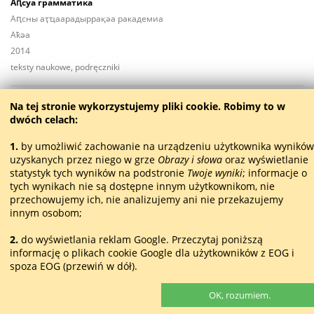
Аԥсуа грамматика
Аԥсны аҭҵаарадыррақәа ракадемиа
Aҟәа
2014
teksty naukowe, podręczniki
ГубП
Гублиа Гь.
Na tej stronie wykorzystujemy pliki сookie. Robimy to w
dwóch celach:
Апиесақәа [w:] Ахәбатәи атом
Аԥ­ҳәынҭ­шәҟәҭы­жьыp­ҭа
1.
by umożliwić zachowanie na urządzeniu użytkownika wyników
Aҟәа
uzyskanych przez niego w grze
Obrazy i słowa
oraz wyświetlanie
2013
statystyk tych wyników na podstronie
Twoje wyniki
; informacje o
tych wynikach nie są dostępne innym użytkownikom, nie
dramat
przechowujemy ich, nie analizujemy ani nie przekazujemy
innym osobom;
Губл
Гублиа Гь.
2.
do wyświetlania reklam Google. Przeczytaj poniższą
Иҩымҭақәа реизга. Аԥшьбатәи атом. Ажәабжьқәа. Аповестқәа
informację o plikach cookie Google dla użytkowników z EOG i
Аԥ­ҳәынҭ­шәҟәҭы­жьыp­ҭа
spoza EOG (przewiń w dół).
Aҟәа
2012
Użytkownicy
Europejskiego Obszaru Gospodarczego
Z
OK, rozumiem.
proza