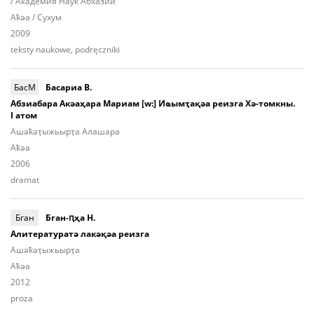
/ Академия Наук Абхазии
Aҟәа / Сухум
2009
teksty naukowe, podręczniki
БасМ
Басариа В.
Абзиабара Акәаҳара Мариам [w:] Иҩымҭақәа реизга Хә-томкны.
I атом
Ашә­ҟәҭы­жьыр­ҭа Алашара
Aҟәа
2006
dramat
Бган
Бган-ԥҳа Н.
Алитературатә лакәқәа реизга
Ашә­ҟәҭы­жьыр­ҭа
Aҟәа
2012
proza