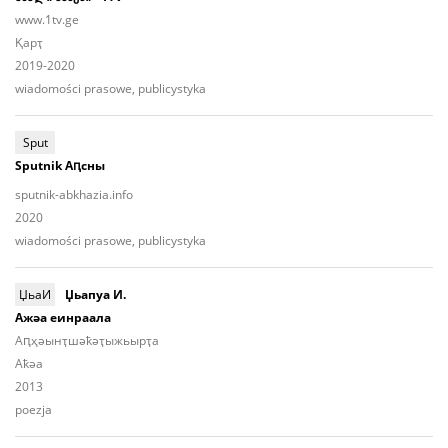
www.1tv.ge
Қарҭ
2019-2020
wiadomości prasowe, publicystyka
Sput
Sputnik Аԥсны
sputnik-abkhazia.info
2020
wiadomości prasowe, publicystyka
ЏьаИ
Џьапуа И.
Ажәа еинраала
Аԥ­ҳәынҭ­шәҟәҭы­жьыp­ҭа
Aҟәа
2013
poezja