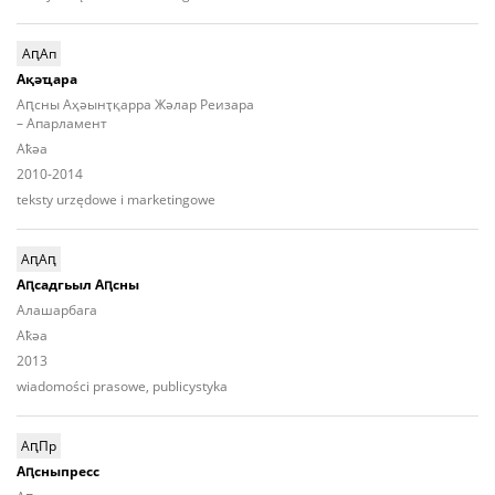
АԥАп
Ақәҵара
Аԥсны Аҳәынҭқарра Жәлар Реизара
– Апарламент
Aҟәа
2010-2014
teksty urzędowe i marketingowe
АԥАԥ
Аԥсадгьыл Аԥсны
Алашарбага
Aҟәа
2013
wiadomości prasowe, publicystyka
АԥПр
Аԥсныпресс