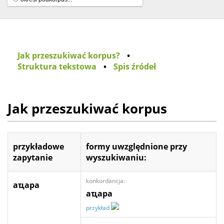
Jak przeszukiwać korpus?
•
Struktura tekstowa
•
Spis źródeł
Jak przeszukiwać korpus
przykładowe
formy uwzględnione przy
zapytanie
wyszukiwaniu:
konkordancja:
аҵара
аҵара
przykład