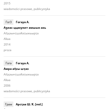
2015
wiadomości prasowe, publicystyka
Гог3
Гогәуа А.
Аӡиас ццакуеит амшын ахь
Аԥ­ҳәынҭ­шәҟәҭы­жьыp­ҭа
Aҟәа
2014
proza
Гогә
Гогәуа А.
Амра аԥсы шҭаз
Аԥ­ҳәынҭ­шәҟәҭы­жьыр­ҭa
Aҟәа
2006
wiadomości prasowe, publicystyka
Грам
Арсҭаа Ш. Ҟ. [red.]