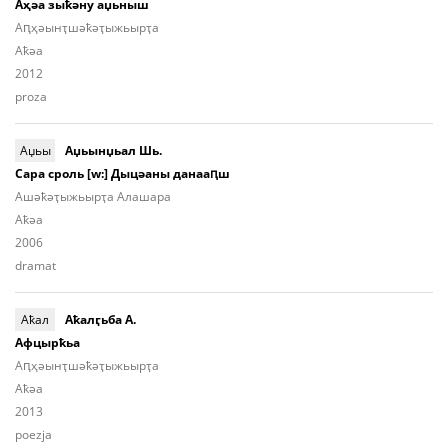
Аҳәа зыҟәну аџьныш
Aԥ­ҳәынҭ­шәҟәҭы­жьыр­ҭа
Aҟәа
2012
proza
Аџьы
Аџьынџьал Шь.
Сара сроль [w:] Дыцәаны данааԥш
Ашә­ҟәҭы­жьыр­ҭа Алашара
Aҟәа
2006
dramat
Аҟал
Аҟалӷьба А.
Афцырҟьа
Аԥ­ҳәынҭ­шәҟәҭы­жьыp­ҭа
Aҟәа
2013
poezja