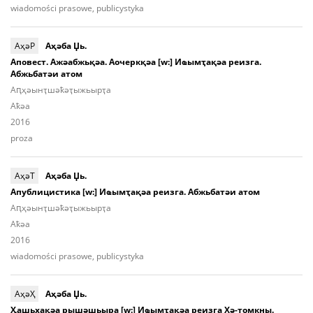
wiadomości prasowe, publicystyka
АҳәР
Аҳәба Џь.
Аповест. Ажәабжьқәа. Аочеркқәа [w:] Иҩымҭақәа реизга.
Абжьбатәи атом
Аԥ­ҳәынҭ­шәҟәҭы­жьыp­ҭа
Aҟәа
2016
proza
АҳәТ
Аҳәба Џь.
Апублицистика [w:] Иҩымҭақәа реизга. Абжьбатәи атом
Аԥ­ҳәынҭ­шәҟәҭы­жьыp­ҭа
Aҟәа
2016
wiadomości prasowe, publicystyka
АҳәҲ
Аҳәба Џь.
Ҳашьхақәа рышәшьыра [w:] Иҩымҭақәа реизга Хә-томкны.