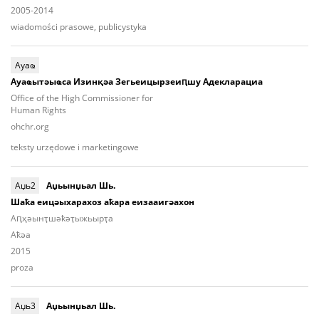
2005-2014
wiadomości prasowe, publicystyka
Ауаҩ
Ауаҩытәыҩса Изинқәа Зегьеицырзеиԥшу Адекларациа
Office of the High Commissioner for
Human Rights
ohchr.org
teksty urzędowe i marketingowe
Аџь2
Аџьынџьал Шь.
Шаҟа еицәыхарахоз аҟара еизааигәахон
Aԥ­ҳәынҭ­шәҟәҭы­жьыр­ҭа
Aҟәа
2015
proza
Аџь3
Аџьынџьал Шь.