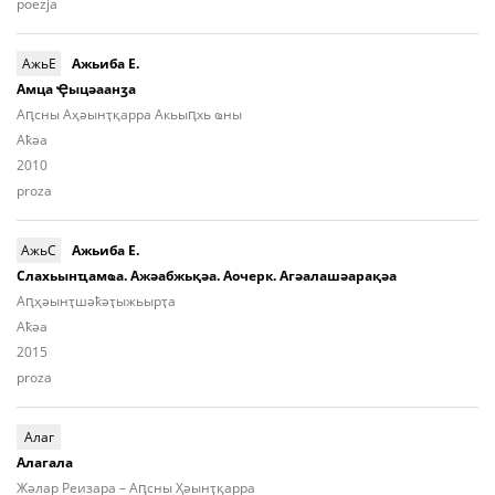
poezja
АжьЕ
Ажьиба Е.
Амца Ҿыцәаанӡа
Аԥсны Аҳәынҭқарра Акьыԥхь ҩны
Aҟәа
2010
proza
АжьС
Ажьиба Е.
Слахьынҵамҩа. Ажәабжьқәа. Аочерк. Агәалашәарақәа
Aԥ­ҳәынҭ­шәҟәҭы­жьыр­ҭа
Aҟәа
2015
proza
Алаг
Алагала
Жәлар Реизара – Аԥсны Ҳәынҭқарра