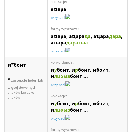
kolokacje:
аҵара
przykład
formy wyrazowe:
аҵара, аҵара
да
, аҵара
дара
,
аҵара
дарагьы
...
przykład
konkordancja:
и*боит
и
у
боит, и
р
боит, ибоит,
и
лцәыз
боит ...
*
zastępuje jeden lub
przykład
więcej dowolnych
znaków lub zero
kolokacje:
znaków
и
у
боит, и
р
боит, ибоит,
и
лцәыз
боит ...
przykład
formy wyrazowe: