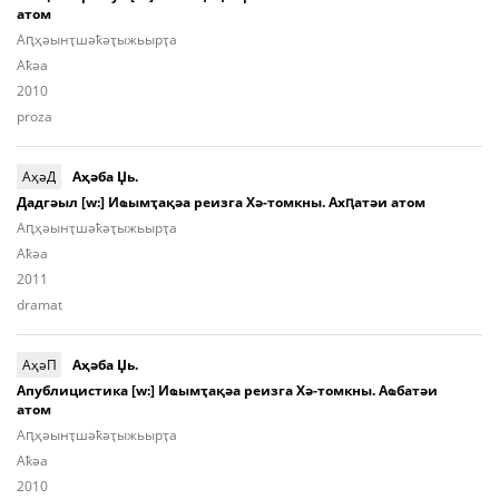
атом
Аԥ­ҳәынҭ­шәҟәҭы­жьыp­ҭа
Aҟәа
2010
proza
АҳәД
Аҳәба Џь.
Дадгәыл [w:] Иҩымҭақәа реизга Хә-томкны. Ахԥатәи атом
Аԥ­ҳәынҭ­шәҟәҭы­жьыр­ҭa
Aҟәа
2011
dramat
АҳәП
Аҳәба Џь.
Апублицистика [w:] Иҩымҭақәа реизга Хә-томкны. Аҩбатәи
атом
Аԥ­ҳәынҭ­шәҟәҭы­жьыр­ҭа
Aҟәа
2010