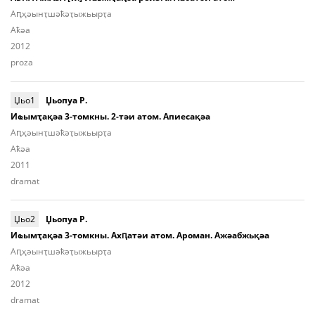
Аԥ­ҳәынҭ­шәҟәҭы­жьыp­ҭа
Aҟәа
2012
proza
Џьо1
Џьопуа Р.
Иҩымҭақәа 3-томкны. 2-тәи атом. Апиесақәа
Аԥ­ҳәынҭ­шәҟәҭы­жьыp­ҭа
Aҟәа
2011
dramat
Џьо2
Џьопуа Р.
Иҩымҭақәа 3-томкны. Ахԥатәи атом. Ароман. Ажәабжьқәа
Аԥ­ҳәынҭ­шәҟәҭы­жьыp­ҭа
Aҟәа
2012
dramat