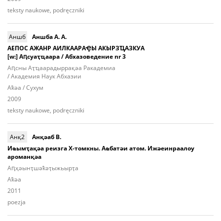
teksty naukowe, podręczniki
Аншб
Аншба А. А.
АЕПОС АЖАНР АИЛКААРАҾЫ АКЫРЗҴАЗКУА
[w:] Аԥсуаҭҵаара / Абхазоведение nr 3
Аԥcны Аҭ­ҵаа­ра­дыр­ра­қәа Ракадемиа
/ Академия Наук Абхазии
Aҟәа / Сухум
2009
teksty naukowe, podręczniki
Анқ2
Анқәаб В.
Иҩымҭақәа реизга Х-томкны. Аҩбатәи атом. Ижәеинраалоу
ароманқәа
Аԥ­ҳәынҭ­шәҟәҭы­жьыp­ҭа
Aҟәа
2011
poezja