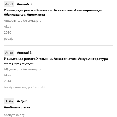
Анқ3
Анқәаб В.
Иҩымҭақәа реизга Х-томкны. Актәи атом. Ажәеинраалақәа.
Абалладақәа. Апоемақәа
Аԥ­ҳәынҭ­шәҟәҭы­жьыp­ҭа
Aҟәа
2010
poezja
Анқә
Анқәаб В.
Иҩымҭақәа реизга Х-томкны. Ахԥатәи атом. Аԥсуа литература
иазку аусумҭақәа
Аԥ­ҳәынҭ­шәҟәҭы­жьыp­ҭа
Aҟәа
2014
teksty naukowe, podręczniki
Асԥа
Асԥа Г.
Апублицистика
apsnyteka.org