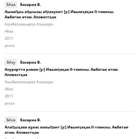
БАаа
Басариа В.
Ашәаԥшь аԥшшәы аԥсахуеит [у:] Иҩымҭақәа II-томкны.
Аҩбатәи атом. Аповестқәа
Ашә­ҟәҭы­жьыр­ҭа Алашара
Aҟәа
2011
proza
БАку
Басариа В.
Акурорттә роман [у:] Иҩымҭақәа II-томкны. Аҩбатәи атом.
Аповестқәа
Ашә­ҟәҭы­жьыр­ҭа Алашара
Aҟәа
2011
proza
БАла
Басариа В.
Алаԥшҳәаа аӡиас иахыԥоит [у:] Иҩымҭақәа II-томкны. Аҩбатәи
атом. Аповестқәа