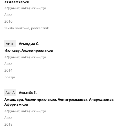
аҭҵаамҭақәа
Аԥҳәынҭшәҟәҭыжьырҭа
Aҟәа
2016
teksty naukowe, podręczniki
Агын
Агындиа С.
Иалкаау. Ажәеинраалақәа
Аԥҳәынҭшәҟәҭыжьырҭа
Aҟәа
2014
poezja
АжьА
Ажьиба Е.
Амшшара. Ажәеинраалақәа. Аепиграммақәа. Апародиақәа.
Афоризмқәа
Аԥ­ҳәынҭ­шәҟәҭы­жьыp­ҭа
Aҟәа
2018