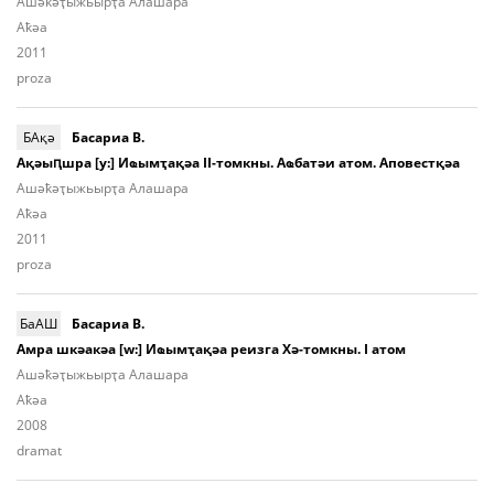
Ашә­ҟәҭы­жьыр­ҭа Алашара
Aҟәа
2011
proza
БАқә
Басариа В.
Ақәыԥшра [у:] Иҩымҭақәа II-томкны. Аҩбатәи атом. Аповестқәа
Ашә­ҟәҭы­жьыр­ҭа Алашара
Aҟәа
2011
proza
БаАШ
Басариа В.
Амра шкәакәа [w:] Иҩымҭақәа реизга Хә-томкны. I атом
Ашә­ҟәҭы­жьыр­ҭа Алашара
Aҟәа
2008
dramat