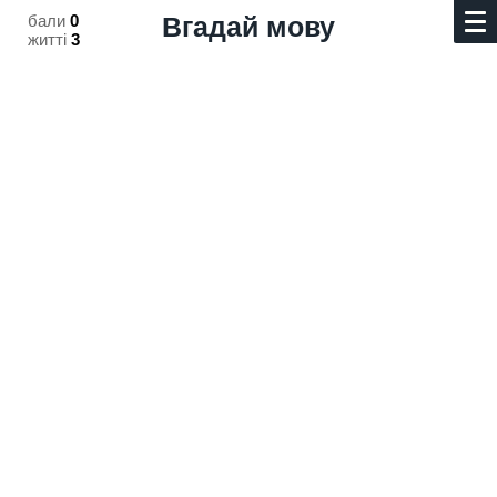
бали
0
Вгадай мову
житті
3