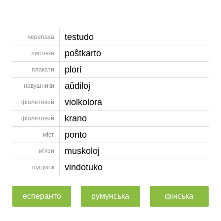
testudo
черепаха
poŝtkarto
листівка
plori
плакати
aŭdiloj
навушники
violkolora
фіолетовий
krano
фіолетовий
ponto
міст
muskoloj
м’язи
vindotuko
підгузок
есперанто
румунська
фінська